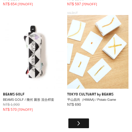
NT$ 654
NT$ 597
[70%OFF]
[70%OFF]
SOLDOUT
BEAMS GOLF
TOKYO CULTUART by BEAMS
BEAMS GOLF / 幾何 圖形 混合桿套
平山昌尚（HIMAA) / Potato Game
NT$ 1,900
NT$ 690
NT$ 570
[70%OFF]