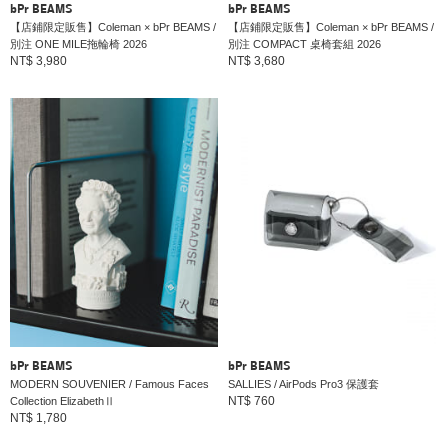
bPr BEAMS
bPr BEAMS
【店鋪限定販售】Coleman × bPr BEAMS /
【店鋪限定販售】Coleman × bPr BEAMS /
別注 ONE MILE拖輪椅 2026
別注 COMPACT 桌椅套組 2026
NT$ 3,980
NT$ 3,680
bPr BEAMS
bPr BEAMS
MODERN SOUVENIER / Famous Faces
SALLIES / AirPods Pro3 保護套
NT$ 760
Collection ElizabethⅡ
NT$ 1,780