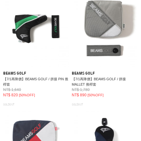
BEAMS GOLF
BEAMS GOLF
【7/1再降價】BEAMS GOLF / 拼接 PIN 推
【7/1再降價】BEAMS GOLF / 拼接
桿套
MALLET 推桿套
NT$ 1,640
NT$ 1,780
NT$ 820
NT$ 890
[50%OFF]
[50%OFF]
SOLDOUT
SOLDOUT