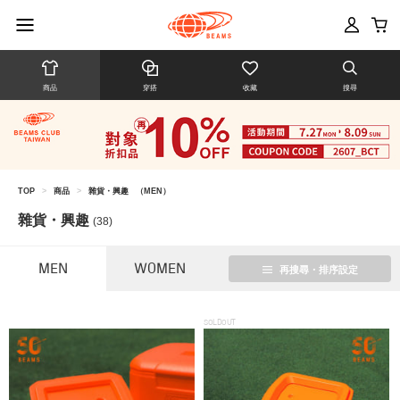
商品
穿搭
收藏
搜尋
TOP
>
商品
>
雜貨・興趣
（MEN）
雜貨・興趣
(38)
MEN
WOMEN
再搜尋・排序設定
SOLDOUT