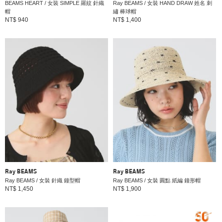
BEAMS HEART / 女裝 SIMPLE 羅紋 針織
Ray BEAMS / 女裝 HAND DRAW 姓名 刺
帽
繡 棒球帽
NT$ 940
NT$ 1,400
Ray BEAMS
Ray BEAMS
Ray BEAMS / 女裝 針織 鐘型帽
Ray BEAMS / 女裝 圓點 紙編 鐘形帽
NT$ 1,450
NT$ 1,900