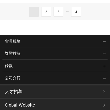
...
1
2
3
4
會員服務
疑難排解
條款
公司介紹
人才招募
Global Website