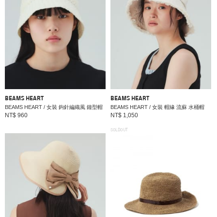
BEAMS HEART
BEAMS HEART
BEAMS HEART / 女裝 鉤針編織風 鐘型帽
BEAMS HEART / 女裝 帽緣 流蘇 水桶帽
NT$ 960
NT$ 1,050
SOLDOUT