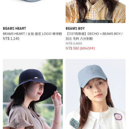
BEAMS HEART
BEAMS BOY
BEAMS HEART / 女裝 微笑 LOGO 棒球帽
【7/27再降價】DECHO × BEAMS BOY /
NT$ 1,140
別注 毛料 六分割帽
NT$ 2,800
NT$ 560
[80%OFF]