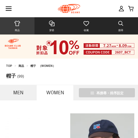
商品
穿搭
收藏
搜尋
TOP
>
商品
>
帽子
（WOMEN）
帽子
(99)
MEN
WOMEN
再搜尋・排序設定