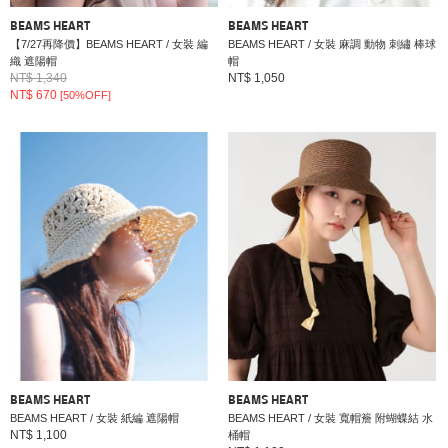
BEAMS HEART
BEAMS HEART
【7/27再降價】BEAMS HEART / 女裝 編
BEAMS HEART / 女裝 麻調 動物 刺繡 棒球
織 遮陽帽
帽
NT$ 1,340
NT$ 1,050
NT$ 670
[50%OFF]
BEAMS HEART
BEAMS HEART
BEAMS HEART / 女裝 紙編 遮陽帽
BEAMS HEART / 女裝 寬帽簷 附蝴蝶結 水
NT$ 1,100
桶帽