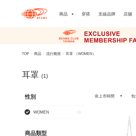
商品
穿搭
支線品牌
店舖
TOP
商品
流行雜貨
耳罩
（WOMEN）
>
>
>
耳罩
(1)
性別
依上市時間
包
WOMEN
(1)
商品類型