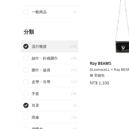
一般商品
(1)
分類
流行雜貨
(139)
絲巾・針織圍巾
(30)
Ray BEAMS
bLicensceLL × Ray B
圍巾・披肩
(37)
條 零錢包
皮帶・吊帶
(17)
NT$ 1,100
手套
(38)
耳罩
(1)
雨傘
(11)