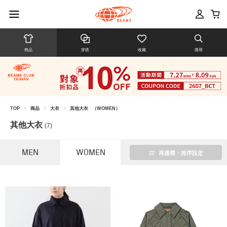
商品
穿搭
收藏
搜尋
TOP
>
商品
>
大衣
>
其他大衣
（WOMEN）
其他大衣
(7)
MEN
WOMEN
再搜尋・排序設定