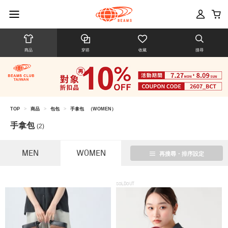
商品
穿搭
收藏
搜尋
TOP
>
商品
>
包包
>
手拿包
（WOMEN）
手拿包
(2)
MEN
WOMEN
再搜尋・排序設定
SOLDOUT