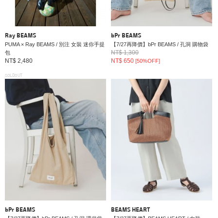
Ray BEAMS
bPr BEAMS
PUMA × Ray BEAMS / 別注 女裝 迷你手提
【7/27再降價】bPr BEAMS / 孔洞 購物袋
NT$ 1,300
包
NT$ 2,480
NT$ 650
[50%OFF]
SOLDOUT
bPr BEAMS
BEAMS HEART