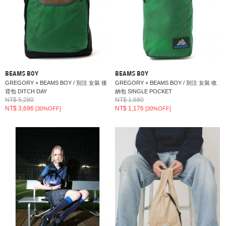
BEAMS BOY
BEAMS BOY
GREGORY × BEAMS BOY / 別注 女裝 後
GREGORY × BEAMS BOY / 別注 女裝 收
背包 DITCH DAY
納包 SINGLE POCKET
NT$ 5,280
NT$ 1,680
NT$ 3,696
NT$ 1,176
[30%OFF]
[30%OFF]