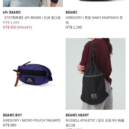
bPr BEAMS
BEAMS
【7/27再降價】bPr BEAMS / 孔洞 束口袋
GREGORY / 男裝 NANO KNAPSACK 背
NT$ 1,200
包
NT$ 600
NT$ 1,180
[50%OFF]
BEAMS BOY
BEAMS HEART
GREGORY / MICRO POUCH TAILMATE
RUSSELL ATHLETIC / 別注 女裝 RU 刺繡
NT$ 980
束口袋