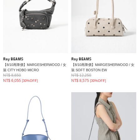
Ray BEAMS
Ray BEAMS
【8/10再降價】MARGESHERWOOD / 女
【8/10再降價】MARGESHERWOOD / 女
裝 CITY HOBO MICRO
裝 SOFT BOSTON EW
NT$ 8,650
NT$ 12,250
NT$ 6,055
NT$ 8,575
[30%OFF]
[30%OFF]