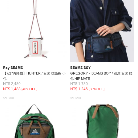
Ray BEAMS
BEAMS BOY
【7/27再降價】HUNTER / 女裝 抗撕裂 小
GREGORY × BEAMS BOY / 別注 女裝 腰
包
包 HIP MATE
NT$ 2,480
NT$ 1,780
NT$ 1,488
NT$ 1,246
[40%OFF]
[30%OFF]
SOLDOUT
SOLDOUT