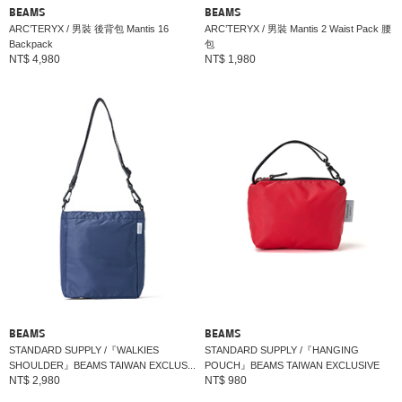
BEAMS
BEAMS
ARC’TERYX / 男裝 後背包 Mantis 16
ARC’TERYX / 男裝 Mantis 2 Waist Pack 腰
Backpack
包
NT$ 4,980
NT$ 1,980
BEAMS
BEAMS
STANDARD SUPPLY /『WALKIES
STANDARD SUPPLY /『HANGING
SHOULDER』BEAMS TAIWAN EXCLUS...
POUCH』BEAMS TAIWAN EXCLUSIVE
NT$ 2,980
NT$ 980