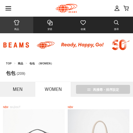
商品
穿搭
收藏
搜尋
TOP
>
商品
>
包包
（WOMEN）
包包
(209)
MEN
WOMEN
再搜尋・排序設定
NEW
SOLDOUT
NEW