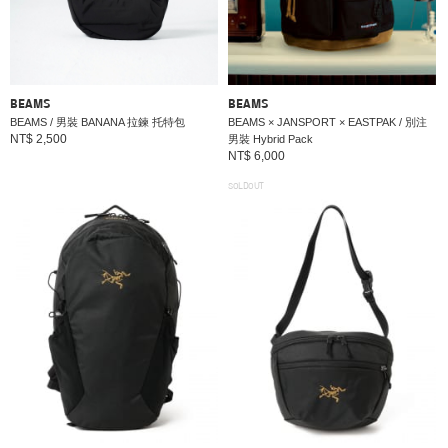
BEAMS
BEAMS
BEAMS / 男裝 BANANA 拉鍊 托特包
BEAMS × JANSPORT × EASTPAK / 別注
NT$ 2,500
男裝 Hybrid Pack
NT$ 6,000
SOLDOUT