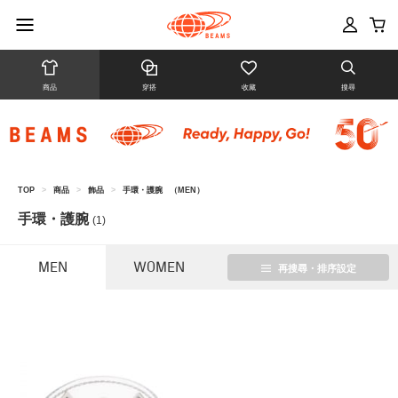
商品
穿搭
收藏
搜尋
TOP
>
商品
>
飾品
>
手環・護腕
（MEN）
手環・護腕
(1)
MEN
WOMEN
再搜尋・排序設定