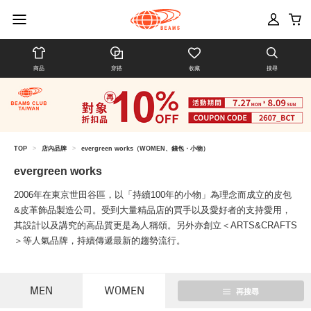
商品
穿搭
收藏
搜尋
TOP
>
店內品牌
>
evergreen works（WOMEN、錢包・小物）
evergreen works
2006年在東京世田谷區，以「持續100年的小物」為理念而成立的皮包
&皮革飾品製造公司。受到大量精品店的買手以及愛好者的支持愛用，
其設計以及講究的高品質更是為人稱頌。另外亦創立＜ARTS&CRAFTS
＞等人氣品牌，持續傳遞最新的趨勢流行。
MEN
WOMEN
再搜尋