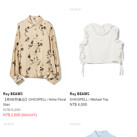
SOLDOUT
Ray BEAMS
Ray BEAMS
【再9折對象品】GHOSPELL / Arina Floral
GHOSPELL / Mishael Top
NT$ 4,000
Shirt
NT$ 5,200
NT$ 2,600
[50%OFF]
SOLDOUT
SOLDOUT