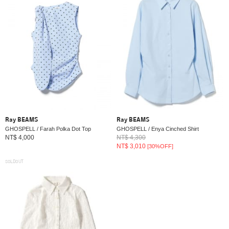
Ray BEAMS
Ray BEAMS
GHOSPELL / Farah Polka Dot Top
GHOSPELL / Enya Cinched Shirt
NT$ 4,000
NT$ 4,300
NT$ 3,010
[30%OFF]
SOLDOUT