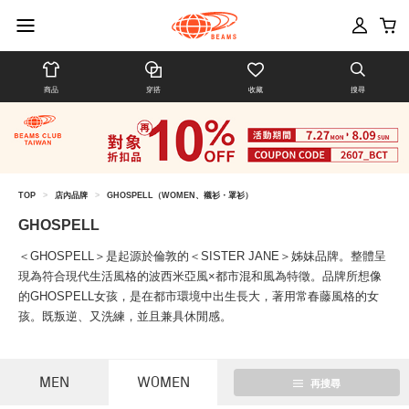
商品
穿搭
收藏
搜尋
TOP
>
店內品牌
>
GHOSPELL（WOMEN、襯衫・罩衫）
GHOSPELL
＜GHOSPELL＞是起源於倫敦的＜SISTER JANE＞姊妹品牌。整體呈
現為符合現代生活風格的波西米亞風×都市混和風為特徵。品牌所想像
的GHOSPELL女孩，是在都市環境中出生長大，著用常春藤風格的女
孩。既叛逆、又洗練，並且兼具休閒感。
MEN
WOMEN
再搜尋