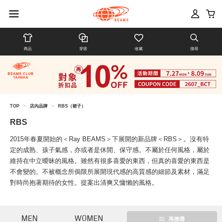
商品
穿搭
收藏
搜尋
TOP
>
店內品牌
>
RBS（裙子）
RBS
2015年春夏開始的＜Ray BEAMS＞下展開的新品牌＜RBS＞。沒有特
定的成熟、孩子氣感，亦或者是休閒、保守感。不屬於任何風格，屬於
維持在中立曖昧的風格。雖然有很多喜愛的東西，但真的喜愛的東西是
不會變的。不被概念所侷限所展開現代感的高質感的細節及素材，滿足
對時尚抱著期待的女性。提案出清爽又慵懶的風格。
MEN
WOMEN
再搜尋