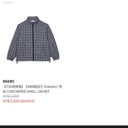
SOLDOUT
BEAMS
【7/16再降價】【WEB限定】Gramicci / 男
裝 CHECKERED SHELL JACKET
NT$ 4,880
NT$ 3,416
[30%OFF]