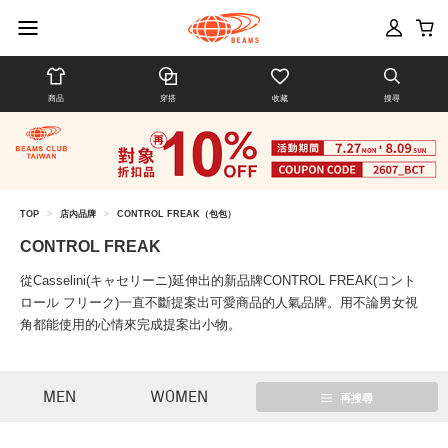
商品
穿搭
收藏
搜尋
TOP
>
店內品牌
>
CONTROL FREAK（包包）
CONTROL FREAK
從Casselini(キャセリーニ)延伸出的新品牌CONTROL FREAK(コント
ロール フリーク)一直不斷提案出可愛商品的人氣品牌。用不論男女視
角都能使用的心情來完成提案出小物。
MEN
WOMEN
再搜尋