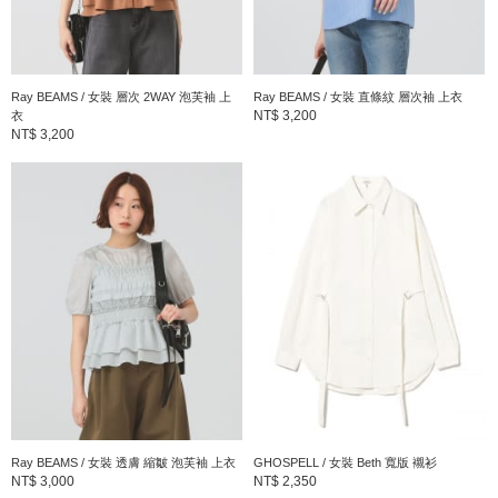
Ray BEAMS / 女裝 層次 2WAY 泡芙袖 上
Ray BEAMS / 女裝 直條紋 層次袖 上衣
NT$ 3,200
衣
NT$ 3,200
Ray BEAMS / 女裝 透膚 縮皺 泡芙袖 上衣
GHOSPELL / 女裝 Beth 寬版 襯衫
NT$ 3,000
NT$ 2,350