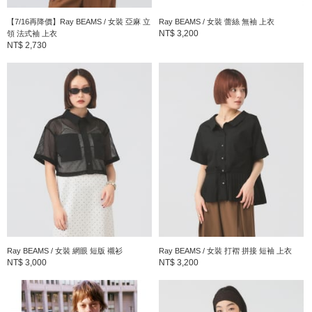
【7/16再降價】Ray BEAMS / 女裝 亞麻 立
Ray BEAMS / 女裝 蕾絲 無袖 上衣
NT$ 3,200
領 法式袖 上衣
NT$ 2,730
Ray BEAMS / 女裝 網眼 短版 襯衫
Ray BEAMS / 女裝 打褶 拼接 短袖 上衣
NT$ 3,000
NT$ 3,200