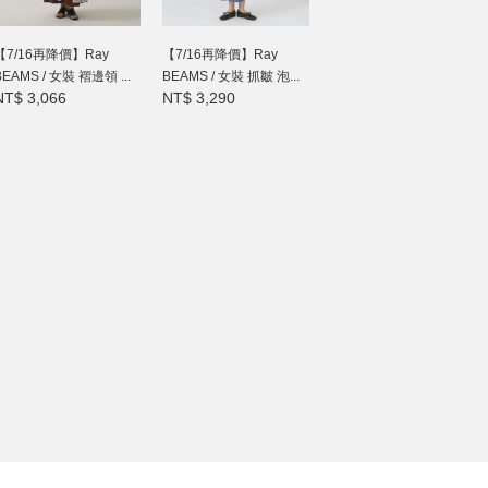
【7/16再降價】Ray
【7/16再降價】Ray
BEAMS / 女裝 褶邊領 ...
BEAMS / 女裝 抓皺 泡...
NT$ 3,066
NT$ 3,290