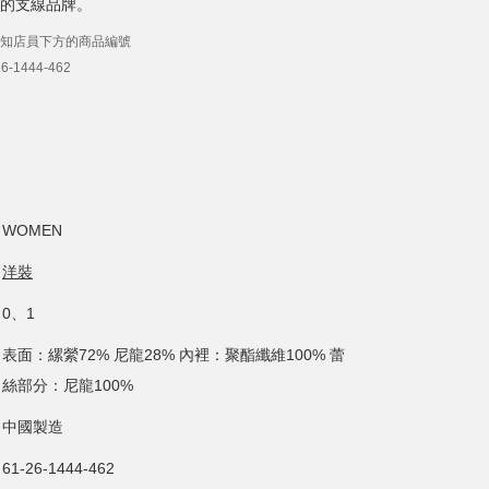
的支線品牌。
知店員下方的商品編號
-1444-462
WOMEN
洋裝
0、1
表面：縲縈72% 尼龍28% 內裡：聚酯纖維100% 蕾
絲部分：尼龍100%
中國製造
61-26-1444-462