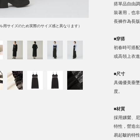
搭單品自由調
裝著用，也非
長褲作為長版
はサンプル用サイズのため実際のサイズ感と異なります）
■穿搭
初春時可搭配
或高領上衣進
■尺寸
具備優美垂墜
度。
■材質
採用嫘縈、尼
特性，營造出
易起皺的特性