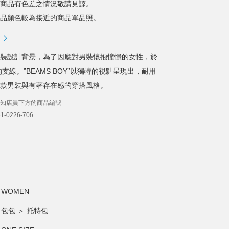
商品有色差之情況敬請見諒。
品顏色較為接近的商品單品照。
裝設計背景，為了因應對男裝懷抱憧憬的女性，於
的支線。”BEAMS BOY”以獨特的視點呈現出，耐用
款男裝與有著存在感的穿搭風格。
知店員下方的商品編號
-0226-706
WOMEN
包包
＞
托特包