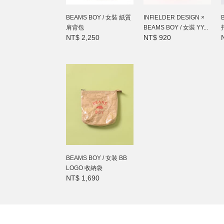
BEAMS BOY / 女裝 紙質
INFIELDER DESIGN ×
肩背包
BEAMS BOY / 女裝 YY...
NT$ 2,250
NT$ 920
BEAMS BOY / 女装 BB
LOGO 收納袋
NT$ 1,690