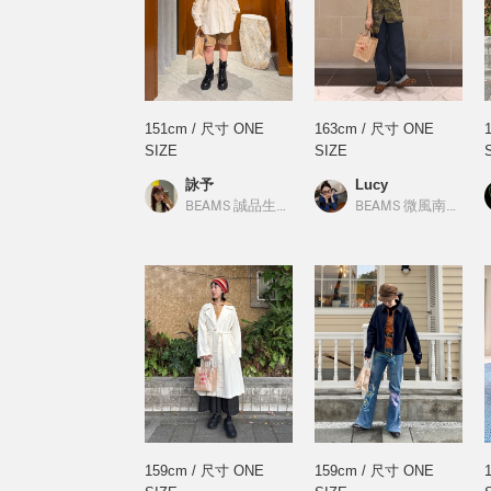
151cm / 尺寸 ONE
163cm / 尺寸 ONE
SIZE
SIZE
詠予
Lucy
BEAMS 誠品生活南西
／
BEAMS BOY
BEAMS 微風南山
／
B
159cm / 尺寸 ONE
159cm / 尺寸 ONE