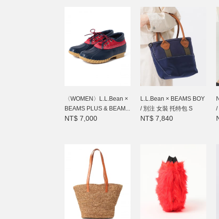
〈WOMEN〉L.L.Bean ×
L.L.Bean × BEAMS BOY
BEAMS PLUS & BEAM...
/ 別注 女裝 托特包 S
NT$ 7,000
NT$ 7,840