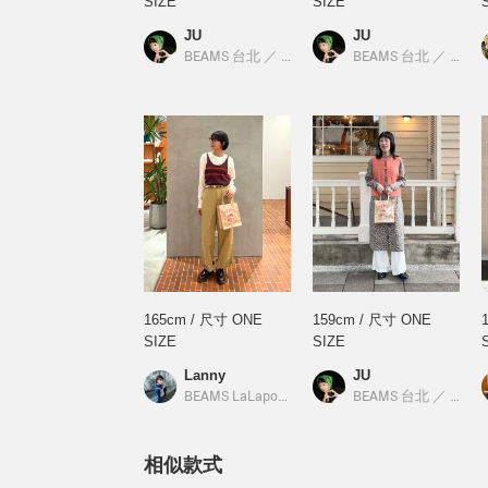
SIZE
SIZE
JU
JU
BEAMS 台北
／
BEAMS BOY
BEAMS 台北
／
Ray 
165cm / 尺寸 ONE
159cm / 尺寸 ONE
SIZE
SIZE
Lanny
JU
BEAMS LaLaport台中
／
BEAMS BOY
BEAMS 台北
／
BEAM
相似款式