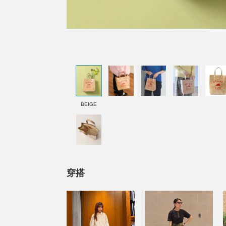
BEIGE
穿搭