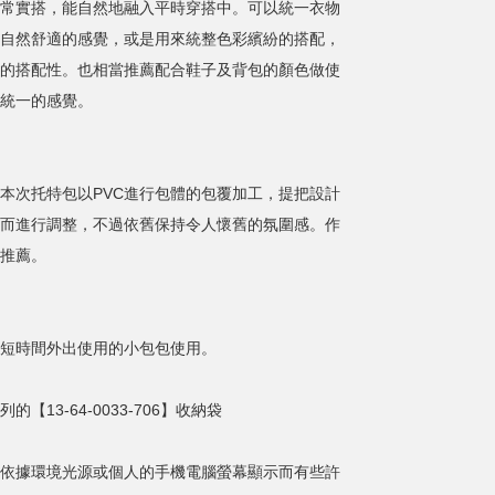
色非常實搭，能自然地融入平時穿搭中。可以統一衣物
自然舒適的感覺，或是用來統整色彩繽紛的搭配，
的搭配性。也相當推薦配合鞋子及背包的顏色做使
統一的感覺。
本次托特包以PVC進行包體的包覆加工，提把設計
而進行調整，不過依舊保持令人懷舊的氛圍感。作
推薦。
短時間外出使用的小包包使用。
列的
【13-64-0033-706】
收納袋
依據環境光源或個人的手機電腦螢幕顯示而有些許