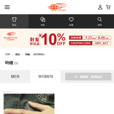
商品
穿搭
收藏
搜尋
TOP
>
商品
>
時鐘
（WOMEN）
時鐘
(1)
MEN
WOMEN
再搜尋・排序設定
SOLDOUT