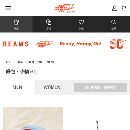
商品
穿搭
收藏
搜尋
TOP
>
商品
>
錢包・小物
（MEN）
錢包・小物
(58)
MEN
WOMEN
再搜尋・排序設定