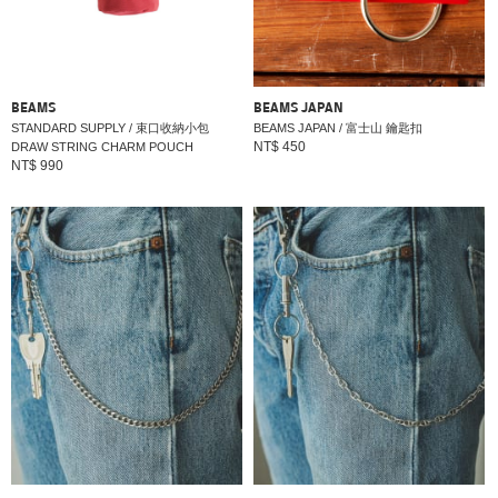
BEAMS
BEAMS JAPAN
STANDARD SUPPLY / 束口收納小包
BEAMS JAPAN / 富士山 鑰匙扣
NT$ 450
DRAW STRING CHARM POUCH
NT$ 990