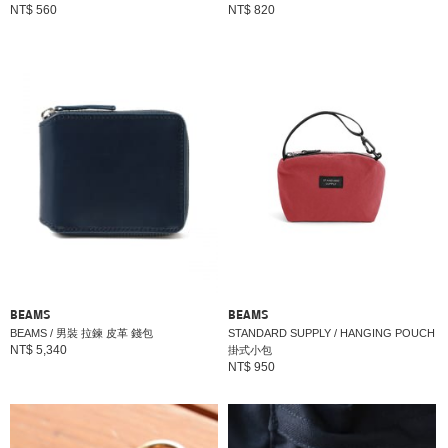
NT$ 560
NT$ 820
BEAMS
BEAMS
BEAMS / 男裝 拉鍊 皮革 錢包
STANDARD SUPPLY / HANGING POUCH
NT$ 5,340
掛式小包
NT$ 950