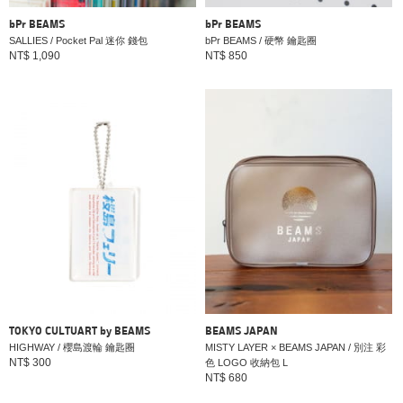
bPr BEAMS
bPr BEAMS
SALLIES / Pocket Pal 迷你 錢包
bPr BEAMS / 硬幣 鑰匙圈
NT$ 1,090
NT$ 850
TOKYO CULTUART by BEAMS
BEAMS JAPAN
HIGHWAY / 櫻島渡輪 鑰匙圈
MISTY LAYER × BEAMS JAPAN / 別注 彩
NT$ 300
色 LOGO 收納包 L
NT$ 680