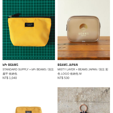
bPr BEAMS
BEAMS JAPAN
STANDARD SUPPLY × bPr BEAMS / 別注
MISTY LAYER × BEAMS JAPAN / 別注 彩
扁平 收納包
色 LOGO 收納包 M
NT$ 1,040
NT$ 530