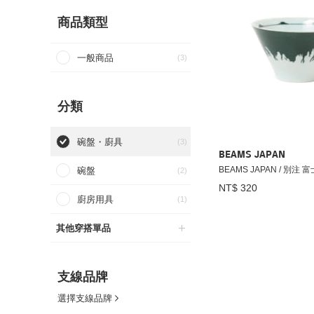
商品類型
一般商品
(3)
分類
碗盤・廚具
(3)
BEAMS JAPAN
BEAMS JAPAN / 別注 
碗盤
(2)
NT$ 320
廚房用具
(1)
其他穿搭單品
支線品牌
選擇支線品牌