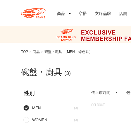
商品
穿搭
支線品牌
店舖
TOP
商品
碗盤・廚具
（MEN、綠色系）
>
>
碗盤・廚具
(3)
性別
依上市時間
包
SOLDOUT
MEN
(3)
WOMEN
(3)