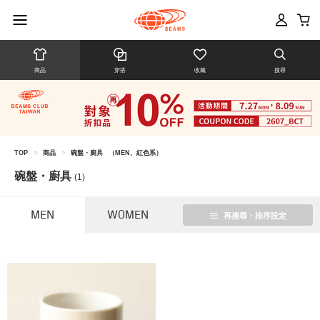
商品
穿搭
收藏
搜尋
TOP
>
商品
>
碗盤・廚具
（MEN、紅色系）
碗盤・廚具
(1)
MEN
WOMEN
再搜尋・排序設定