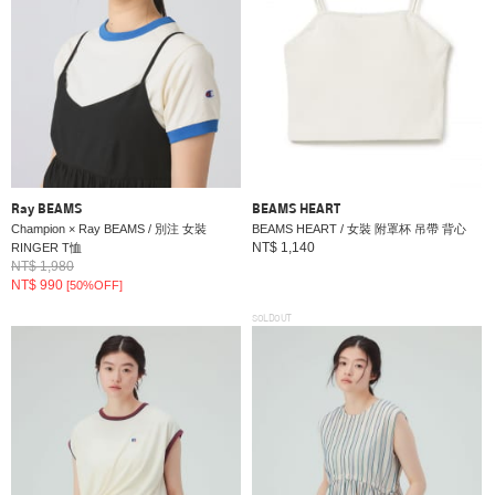
Ray BEAMS
BEAMS HEART
Champion × Ray BEAMS / 別注 女裝
BEAMS HEART / 女裝 附罩杯 吊帶 背心
NT$ 1,140
RINGER T恤
NT$ 1,980
NT$ 990
[50%OFF]
SOLDOUT