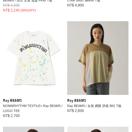
BEAMS / 別注 女裝 寬版 PK布 T恤
Crew Short Sleeve T恤
NT$ 3,200
NT$ 4,900
NT$ 2,240
[30%OFF]
Ray BEAMS
Ray BEAMS
NOMARHYTHM TEXTILE× Ray BEAMS /
Ray BEAMS / 女裝 網眼 拼接 BIG T恤
NT$ 2,600
LOGO TEE
NT$ 2,700