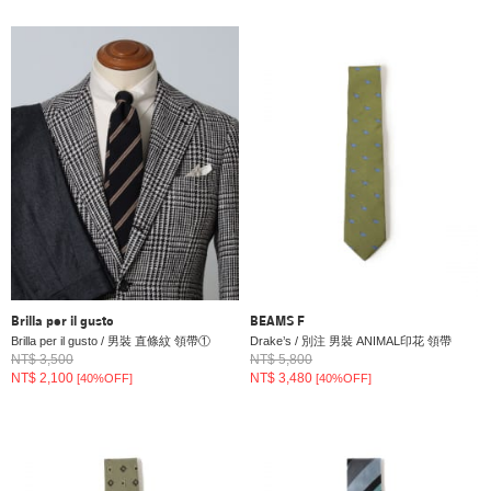
Brilla per il gusto
BEAMS F
Brilla per il gusto / 男裝 直條紋 領帶①
Drake’s / 別注 男裝 ANIMAL印花 領帶
NT$ 3,500
NT$ 5,800
NT$ 2,100
NT$ 3,480
[40%OFF]
[40%OFF]