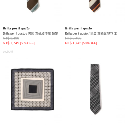
Brilla per il gusto
Brilla per il gusto
Brilla per il gusto / 男裝 直條紋印花 領帶
Brilla per il gusto / 男裝 直條紋印花 ⑨
NT$ 3,490
NT$ 3,490
NT$ 1,745
NT$ 1,745
[50%OFF]
[50%OFF]
SOLDOUT