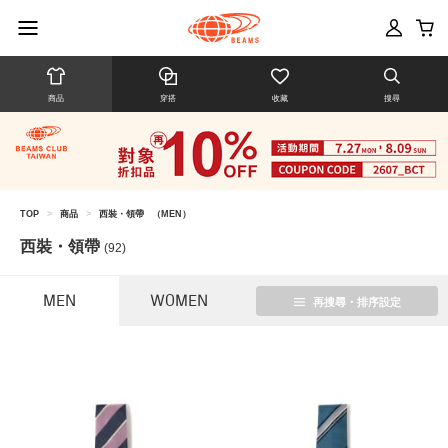
商品
穿搭
收藏
搜尋
TOP
>
商品
>
西裝・領帶
（MEN）
西裝・領帶
(92)
MEN
WOMEN
再搜尋・排序設定