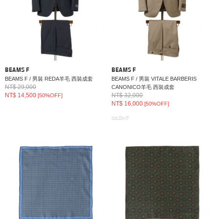
BEAMS F
BEAMS F
BEAMS F / 男裝 REDA羊毛 西裝成套
BEAMS F / 男裝 VITALE BARBERIS
NT$ 29,000
CANONICO羊毛 西裝成套
NT$ 14,500
NT$ 32,000
[50%OFF]
NT$ 16,000
[50%OFF]
SOLDOUT