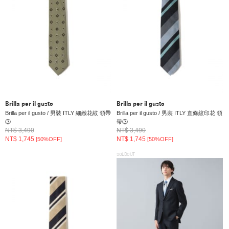
Brilla per il gusto
Brilla per il gusto
Brilla per il gusto / 男裝 ITLY 細緻花紋 領帶
Brilla per il gusto / 男裝 ITLY 直條紋印花 領
③
帶③
NT$ 3,490
NT$ 3,490
NT$ 1,745
NT$ 1,745
[50%OFF]
[50%OFF]
SOLDOUT