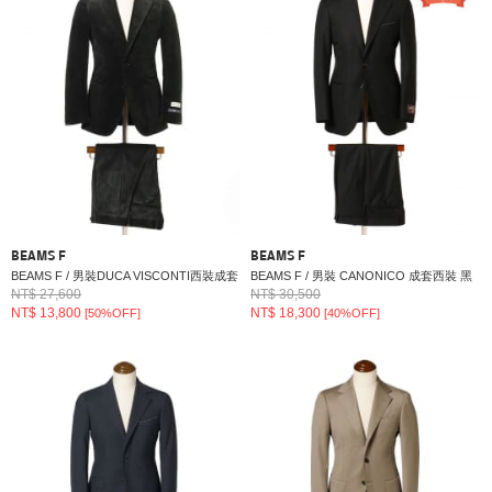
BEAMS F
BEAMS F
BEAMS F / 男裝DUCA VISCONTI西裝成套
BEAMS F / 男裝 CANONICO 成套西裝 黑
NT$ 27,600
NT$ 30,500
NT$ 13,800
NT$ 18,300
[50%OFF]
[40%OFF]