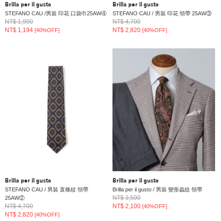
Brilla per il gusto
Brilla per il gusto
STEFANO CAU /男裝 印花 口袋巾25AW④
STEFANO CAU / 男裝 印花 領帶 25AW③
NT$ 1,990
NT$ 4,700
NT$ 1,194
NT$ 2,820
[40%OFF]
[40%OFF]
Brilla per il gusto
Brilla per il gusto
STEFANO CAU / 男裝 直條紋 領帶
Brilla per il gusto / 男裝 變形蟲紋 領帶
NT$ 3,500
25AW②
NT$ 4,700
NT$ 2,100
[40%OFF]
NT$ 2,820
[40%OFF]