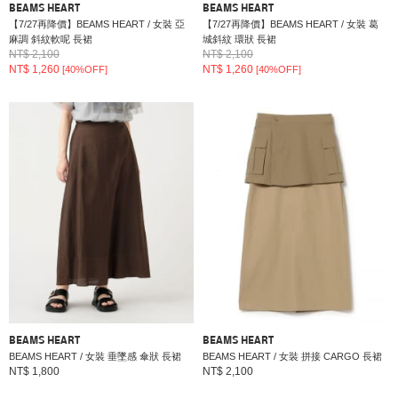
BEAMS HEART
BEAMS HEART
【7/27再降價】BEAMS HEART / 女裝 亞
【7/27再降價】BEAMS HEART / 女裝 葛
麻調 斜紋軟呢 長裙
城斜紋 環狀 長裙
NT$ 2,100
NT$ 2,100
NT$ 1,260
NT$ 1,260
[40%OFF]
[40%OFF]
BEAMS HEART
BEAMS HEART
BEAMS HEART / 女裝 垂墜感 傘狀 長裙
BEAMS HEART / 女裝 拼接 CARGO 長裙
NT$ 1,800
NT$ 2,100