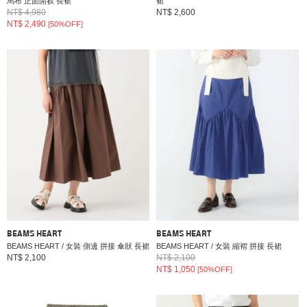
馬布 正面開衩 長裙
裙
NT$ 4,980
NT$ 2,600
NT$ 2,490
[50%OFF]
BEAMS HEART
BEAMS HEART
BEAMS HEART / 女裝 側邊 拼接 傘狀 長裙
BEAMS HEART / 女裝 縮褶 拼接 長裙
NT$ 2,100
NT$ 2,100
NT$ 1,050
[50%OFF]