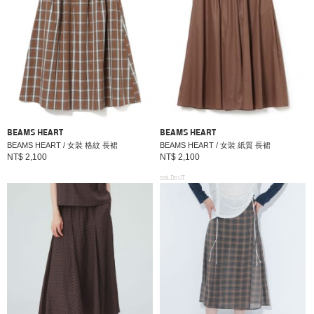
BEAMS HEART
BEAMS HEART
BEAMS HEART / 女裝 格紋 長裙
BEAMS HEART / 女裝 紙質 長裙
NT$ 2,100
NT$ 2,100
SOLDOUT