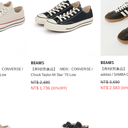
BEAMS
BEAMS
【再9折對象品】
ONVERSE /
【再9折對象品】〈MEN〉CONVERSE /
adidas / SAMBA 
0 Low
Chuck Taylor All Star ’70 Low
NT$ 3,690
NT$ 2,480
NT$ 2,583
NT$ 1,736
[30
[30%OFF]