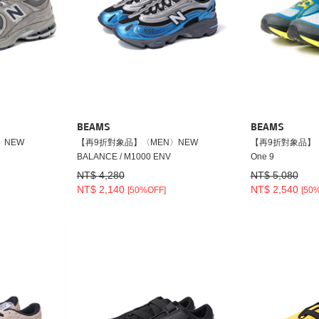
BEAMS
BEAMS
〉NEW
【再9折對象品】〈MEN〉NEW
【再9折對象品】〈ME
BALANCE / M1000 ENV
One 9
NT$ 4,280
NT$ 5,080
NT$ 2,140
NT$ 2,540
[50%OFF]
[50