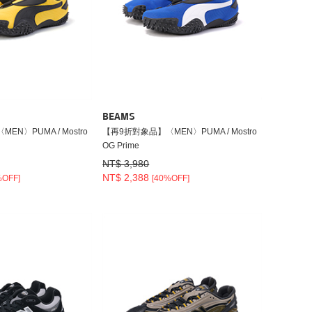
BEAMS
N〉PUMA / Mostro
【再9折對象品】〈MEN〉PUMA / Mostro
OG Prime
NT$ 3,980
NT$ 2,388
%OFF]
[40%OFF]