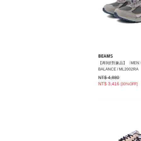
BEAMS
【再9折對象品】〈MEN
BALANCE / ML2002RA
NT$ 4,880
NT$ 3,416
[30%OFF]