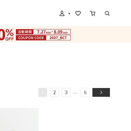
...
1
2
3
5