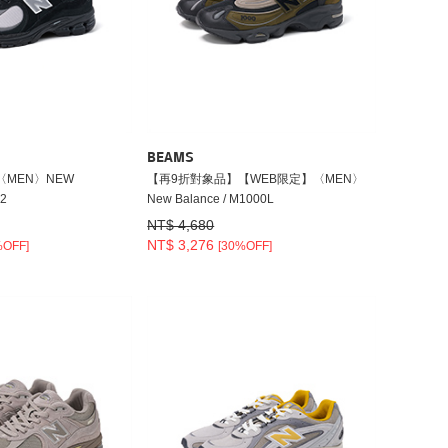
BEAMS
MEN〉NEW
【再9折對象品】【WEB限定】〈MEN〉
2
New Balance / M1000L
NT$ 4,680
NT$ 3,276
%OFF]
[30%OFF]