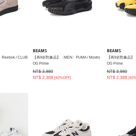
BEAMS
BEAMS
ebok / CLUB
【再9折對象品】〈MEN〉PUMA / Mostro
【再9折對象品】〈ME
OG Prime
OG Prime
NT$ 3,980
NT$ 3,980
NT$ 2,388
NT$ 2,388
[40%OFF]
[40