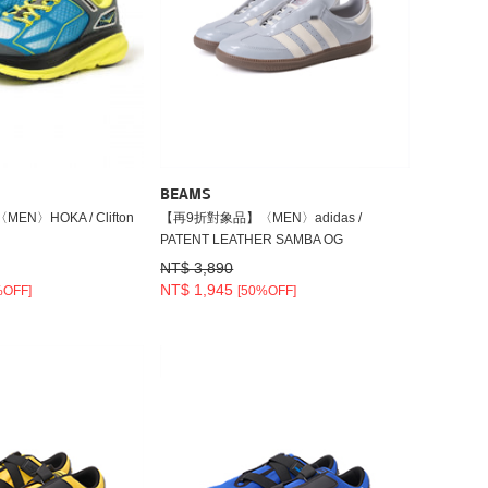
BEAMS
N〉HOKA / Clifton
【再9折對象品】〈MEN〉adidas /
PATENT LEATHER SAMBA OG
NT$ 3,890
NT$ 1,945
%OFF]
[50%OFF]