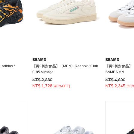
BEAMS
BEAMS
idas /
【再9折對象品】〈MEN〉Reebok / Club
【再9折對象品】〈M
C 85 Vintage
SAMBA MN
NT$ 2,880
NT$ 4,690
NT$ 1,728
NT$ 2,345
[40%OFF]
[50