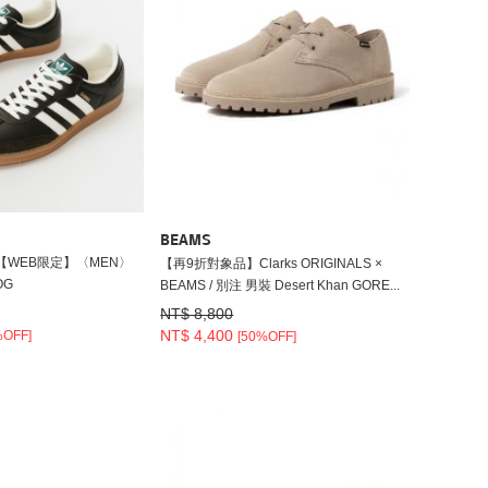
BEAMS
【WEB限定】〈MEN〉
【再9折對象品】Clarks ORIGINALS ×
OG
BEAMS / 別注 男裝 Desert Khan GORE...
NT$ 8,800
NT$ 4,400
%OFF]
[50%OFF]