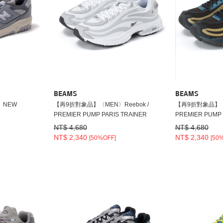
BEAMS
BEAMS
〉NEW
【再9折對象品】〈MEN〉Reebok /
【再9折對象品】〈M
PREMIER PUMP PARIS TRAINER
PREMIER PUMP 
NT$ 4,680
NT$ 4,680
NT$ 2,340
NT$ 2,340
[50%OFF]
[50