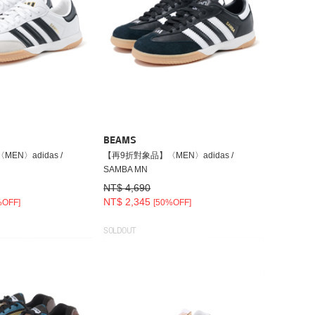
BEAMS
EN〉adidas /
【再9折對象品】〈MEN〉adidas /
SAMBA MN
NT$ 4,690
NT$ 2,345
%OFF]
[50%OFF]
SOLDOUT