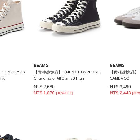
BEAMS
BEAMS
ONVERSE /
【再9折對象品】〈MEN〉CONVERSE /
【再9折對象品】〈M
 High
Chuck Taylor All Star ’70 High
SAMBA OG
NT$ 2,680
NT$ 3,490
NT$ 1,876
NT$ 2,443
[30%OFF]
[30