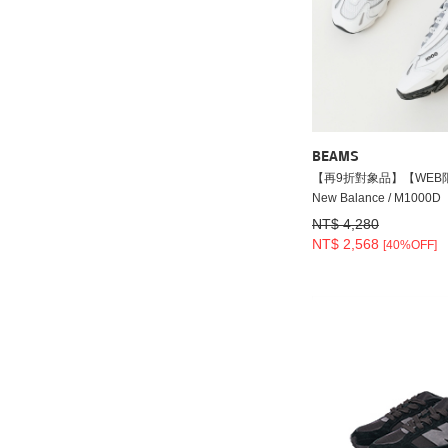
BEAMS
【再9折對象品】【WEB
New Balance / M1000D
NT$ 4,280
NT$ 2,568
[40%OFF]