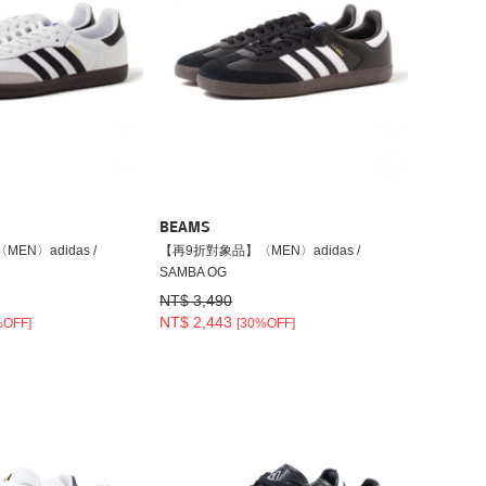
BEAMS
EN〉adidas /
【再9折對象品】〈MEN〉adidas /
SAMBA OG
NT$ 3,490
NT$ 2,443
%OFF]
[30%OFF]