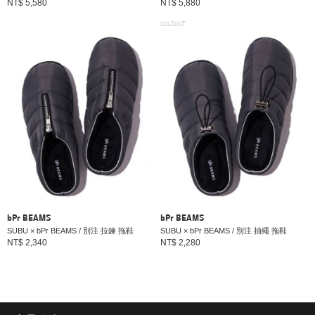
NT$ 5,580
NT$ 5,880
SOLDOUT
bPr BEAMS
bPr BEAMS
SUBU × bPr BEAMS / 別注 拉鍊 拖鞋
SUBU × bPr BEAMS / 別注 抽繩 拖鞋
NT$ 2,340
NT$ 2,280