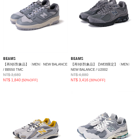
BEAMS
BEAMS
【再9折對象品】〈MEN〉NEW BALANCE
【再9折對象品】【WEB限定】〈MEN〉
/ BB550 TMC
NEW BALANCE / U2002
NT$ 3,680
NT$ 4,880
NT$ 1,840
NT$ 3,416
[50%OFF]
[30%OFF]