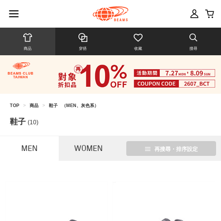
商品
穿搭
收藏
搜尋
TOP
>
商品
>
鞋子
（MEN、灰色系）
鞋子
(10)
MEN
WOMEN
再搜尋・排序設定