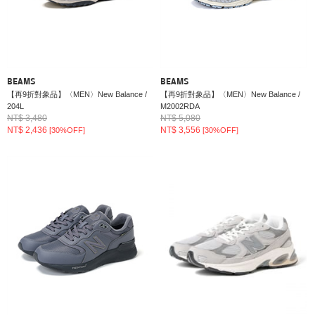
BEAMS
BEAMS
【再9折對象品】〈MEN〉New Balance /
【再9折對象品】〈MEN〉New Balance /
204L
M2002RDA
NT$ 3,480
NT$ 5,080
NT$ 2,436
NT$ 3,556
[30%OFF]
[30%OFF]