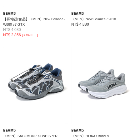
BEAMS
BEAMS
【再9折對象品】〈MEN〉New Balance /
〈MEN〉New Balance / 2010
NT$ 4,880
W880 v7 GTX
NT$ 4,080
NT$ 2,856
[30%OFF]
BEAMS
BEAMS
〈MEN〉SALOMON / XTWHISPER
〈MEN〉HOKA / Bondi 9