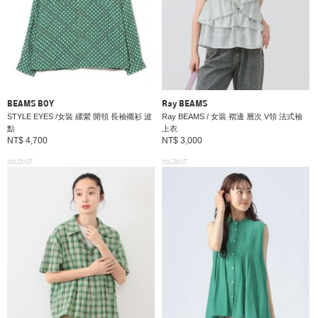
BEAMS BOY
Ray BEAMS
STYLE EYES /女裝 縲縈 開領 長袖襯衫 波
Ray BEAMS / 女裝 褶邊 層次 V領 法式袖
點
上衣
NT$ 4,700
NT$ 3,000
SOLDOUT
SOLDOUT