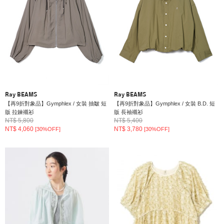
Ray BEAMS
Ray BEAMS
【再9折對象品】Gymphlex / 女裝 抽皺 短
【再9折對象品】Gymphlex / 女裝 B.D. 短
版 拉鍊襯衫
版 長袖襯衫
NT$ 5,800
NT$ 5,400
NT$ 4,060
NT$ 3,780
[30%OFF]
[30%OFF]