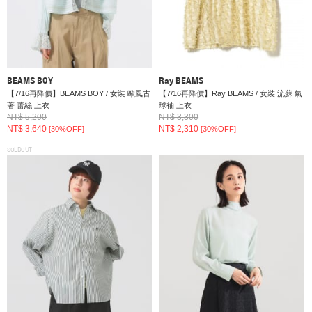
BEAMS BOY
Ray BEAMS
【7/16再降價】BEAMS BOY / 女裝 歐風古
【7/16再降價】Ray BEAMS / 女裝 流蘇 氣
著 蕾絲 上衣
球袖 上衣
NT$ 5,200
NT$ 3,300
NT$ 3,640
NT$ 2,310
[30%OFF]
[30%OFF]
SOLDOUT