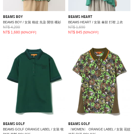
BEAMS BOY
BEAMS HEART
BEAMS BOY / 女裝 格紋 先染 開領 襯衫
BEAMS HEART / 女裝 傘狀 打褶 上衣
NT$ 4,200
NT$ 1,690
NT$ 1,680
NT$ 845
[60%OFF]
[50%OFF]
BEAMS GOLF
BEAMS GOLF
BEAMS GOLF ORANGE LABEL / 女裝 牧
〈WOMEN〉 ORANGE LABEL / 女裝 花紋