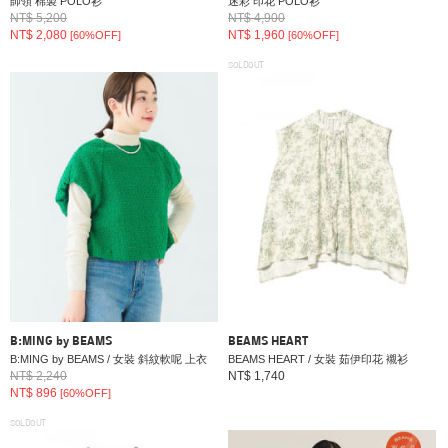
師領 棉製 POLO衫
迷彩 印花 POLO衫
NT$ 5,200
NT$ 4,900
NT$ 2,080
NT$ 1,960
[60%OFF]
[60%OFF]
SOLDOUT
B:MING by BEAMS
BEAMS HEART
B:MING by BEAMS / 女裝 斜紋軟呢 上衣
BEAMS HEART / 女裝 茹伊印花 襯衫
NT$ 2,240
NT$ 1,740
NT$ 896
[60%OFF]
SOLDOUT