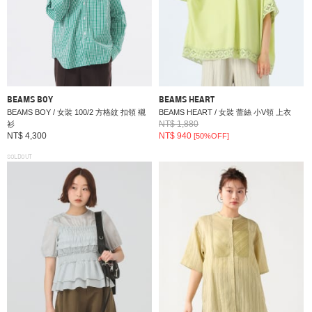
BEAMS BOY
BEAMS HEART
BEAMS BOY / 女裝 100/2 方格紋 扣領 襯
BEAMS HEART / 女裝 蕾絲 小V領 上衣
NT$ 1,880
衫
NT$ 4,300
NT$ 940
[50%OFF]
SOLDOUT