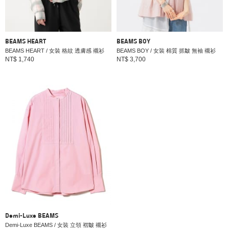
BEAMS HEART
BEAMS BOY
BEAMS HEART / 女裝 格紋 透膚感 襯衫
BEAMS BOY / 女裝 棉質 抓皺 無袖 襯衫
NT$ 1,740
NT$ 3,700
Demi-Luxe BEAMS
Demi-Luxe BEAMS / 女裝 立領 褶皺 襯衫