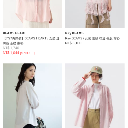
BEAMS HEART
Ray BEAMS
【7/27再降價】BEAMS HEART / 女裝 透
Ray BEAMS / 女裝 蕾絲 褶邊 長版 背心
NT$ 3,100
膚感 基礎 襯衫
NT$ 1,740
NT$ 1,044
[40%OFF]