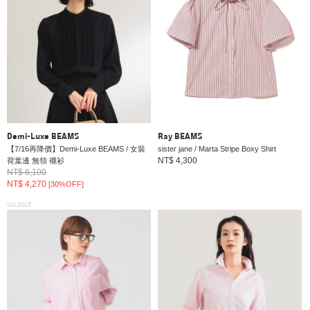
Demi-Luxe BEAMS
Ray BEAMS
【7/16再降價】Demi-Luxe BEAMS / 女裝
sister jane / Marta Stripe Boxy Shirt
NT$ 4,300
荷葉邊 無領 襯衫
NT$ 6,100
NT$ 4,270
[30%OFF]
SOLDOUT