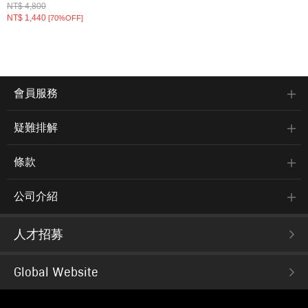
NT$ 4,800
NT$ 1,440
[70%OFF]
會員服務
疑難排解
條款
公司介紹
人才招募
Global Website