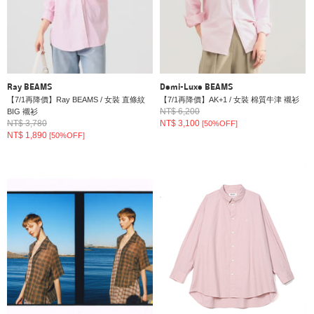
Ray BEAMS
Demi-Luxe BEAMS
【7/1再降價】Ray BEAMS / 女裝 直條紋
【7/1再降價】AK+1 / 女裝 棉質牛津 襯衫
NT$ 6,200
BIG 襯衫
NT$ 3,780
NT$ 3,100
[50%OFF]
NT$ 1,890
[50%OFF]