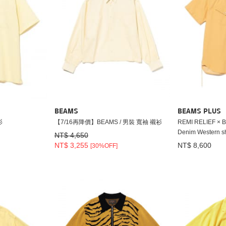
BEAMS
BEAMS PLUS
衫
【7/16再降價】BEAMS / 男裝 寬袖 襯衫
REMI RELIEF ×
Denim Western shi
NT$ 4,650
NT$ 3,255
NT$ 8,600
[30%OFF]