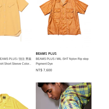
BEAMS PLUS
 BEAMS PLUS / 別注 男裝
BEAMS PLUS / MIL-SHT Nylon Rip stop
rt Short Sleeve Color...
Pigment Dye
NT$ 7,600