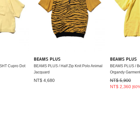
BEAMS PLUS
BEAMS PLUS
SHT Cupro Dot
BEAMS PLUS / Half Zip Knit Polo Animal
BEAMS PLUS / Be
Jacquard
Organdy Garment
NT$ 4,680
NT$ 5,900
NT$ 2,360
[60