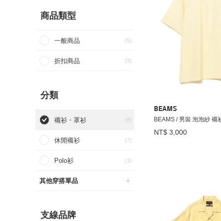
商品類型
一般商品
(5)
折扣商品
(3)
分類
BEAMS
BEAMS / 男裝 泡泡紗 襯
襯衫・罩衫
(8)
NT$ 3,000
休閒襯衫
(7)
Polo衫
(1)
其他穿搭單品
支線品牌