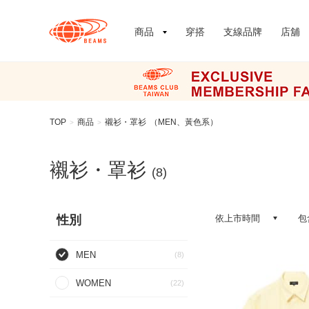
商品
穿搭
支線品牌
店舖
TOP
商品
襯衫・罩衫
（MEN、黃色系）
>
>
襯衫・罩衫
(8)
性別
依上市時間
包
MEN
(8)
WOMEN
(22)