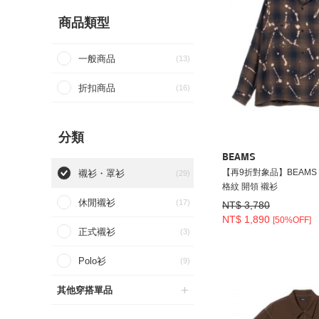
商品類型
一般商品
(13)
折扣商品
(16)
分類
BEAMS
【再9折對象品】BEAMS 
襯衫・罩衫
(29)
格紋 開領 襯衫
休閒襯衫
(17)
NT$ 3,780
NT$ 1,890
[50%OFF]
正式襯衫
(3)
Polo衫
(9)
其他穿搭單品