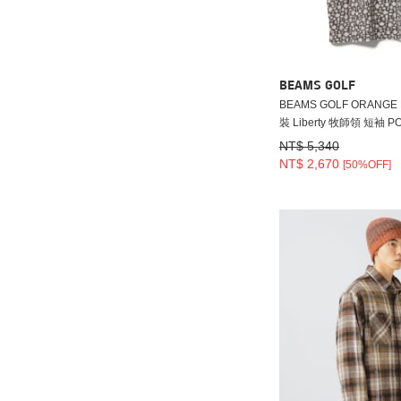
BEAMS GOLF
BEAMS GOLF ORANGE 
裝 Liberty 牧師領 短袖 P
NT$ 5,340
NT$ 2,670
[50%OFF]