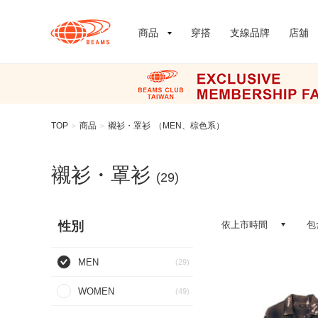
商品
穿搭
支線品牌
店舖
TOP
商品
襯衫・罩衫
（MEN、棕色系）
>
>
襯衫・罩衫
(29)
性別
依上市時間
包
MEN
(29)
WOMEN
(49)