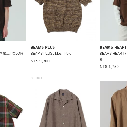
BEAMS PLUS
BEAMS HEART
 色落加工 POLO衫
BEAMS PLUS / Mesh Polo
BEAMS HEART
衫
NT$ 9,300
NT$ 1,750
SOLDOUT