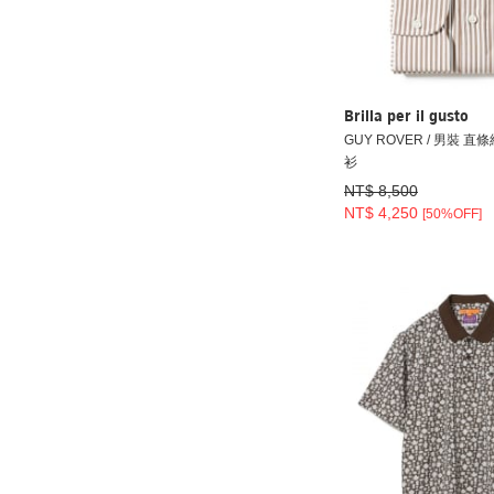
Brilla per il gusto
GUY ROVER / 男裝 直
衫
NT$ 8,500
NT$ 4,250
[50%OFF]