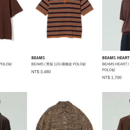
BEAMS
BEAMS HEART
 POLO衫
BEAMS / 男裝 12G 橫條紋 POLO衫
BEAMS HEART
POLO衫
NT$ 3,480
NT$ 1,700