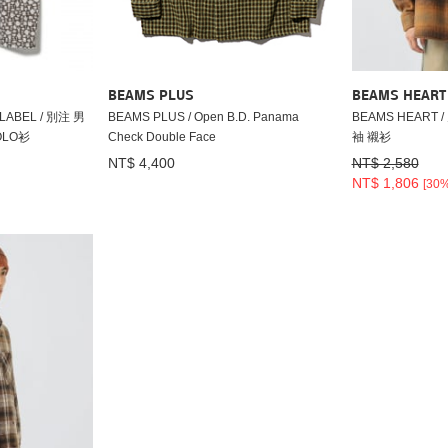
BEAMS PLUS
BEAMS HEART
LABEL / 別注 男
BEAMS PLUS / Open B.D. Panama
BEAMS HEART 
OLO衫
Check Double Face
袖 襯衫
NT$ 4,400
NT$ 2,580
NT$ 1,806
[30