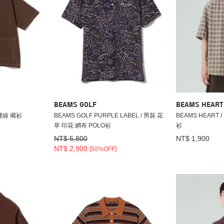
BEAMS GOLF
BEAMS HEART
車縫線 襯衫
BEAMS GOLF PURPLE LABEL / 男裝 花
BEAMS HEART
草 印花 網布 POLO衫
衫
NT$ 5,800
NT$ 1,900
NT$ 2,900
[50%OFF]