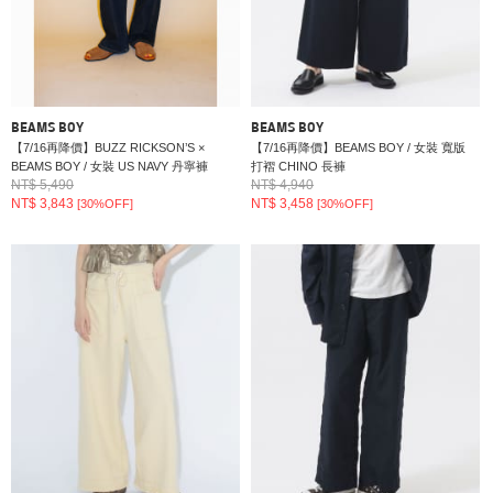
BEAMS BOY
BEAMS BOY
【7/16再降價】BUZZ RICKSON’S ×
【7/16再降價】BEAMS BOY / 女裝 寬版
BEAMS BOY / 女裝 US NAVY 丹寧褲
打褶 CHINO 長褲
NT$ 5,490
NT$ 4,940
NT$ 3,843
NT$ 3,458
[30%OFF]
[30%OFF]