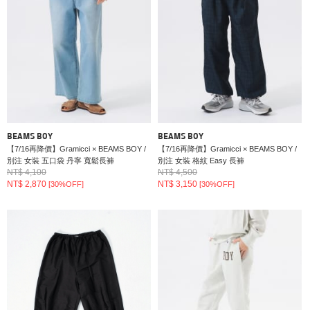
BEAMS BOY
BEAMS BOY
【7/16再降價】Gramicci × BEAMS BOY /
【7/16再降價】Gramicci × BEAMS BOY /
別注 女裝 五口袋 丹寧 寬鬆長褲
別注 女裝 格紋 Easy 長褲
NT$ 4,100
NT$ 4,500
NT$ 2,870
NT$ 3,150
[30%OFF]
[30%OFF]