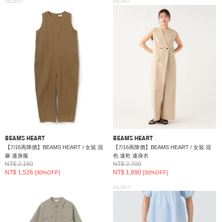
SOLDOUT
SOLDOUT
BEAMS HEART
BEAMS HEART
【7/16再降價】BEAMS HEART / 女裝 混
【7/16再降價】BEAMS HEART / 女裝 混
麻 連身服
色 速乾 連身衣
NT$ 2,180
NT$ 2,700
NT$ 1,526
NT$ 1,890
[30%OFF]
[30%OFF]
SOLDOUT