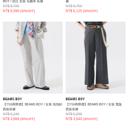
BOY / 別注 女裝 毛圈布 長褲
褲
NT$ 8,700
NT$ 8,750
NT$ 6,090
NT$ 6,125
[30%OFF]
[30%OFF]
BEAMS BOY
BEAMS BOY
【7/16再降價】BEAMS BOY / 女裝 泡泡紗
【7/16再降價】BEAMS BOY / 女裝 寬版
西裝長褲
西裝長褲
NT$ 5,240
NT$ 5,200
NT$ 3,668
NT$ 3,640
[30%OFF]
[30%OFF]