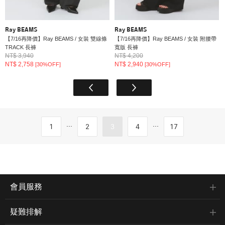
Ray BEAMS
Ray BEAMS
【7/16再降價】Ray BEAMS / 女裝 雙線條
【7/16再降價】Ray BEAMS / 女裝 附腰帶
TRACK 長褲
寬版 長褲
NT$ 3,940
NT$ 4,200
NT$ 2,758
NT$ 2,940
[30%OFF]
[30%OFF]
...
...
1
2
3
4
17
會員服務
疑難排解