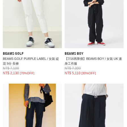
BEAMS GOLF
BEAMS BOY
BEAMS GOLF PURPLE LABEL / 女裝 緹
【7/16再降價】BEAMS BOY / 女裝 UK 連
花 9分 長褲
身工作服
NT$ 7,100
NT$ 7,300
NT$ 2,130
NT$ 5,110
[70%OFF]
[30%OFF]