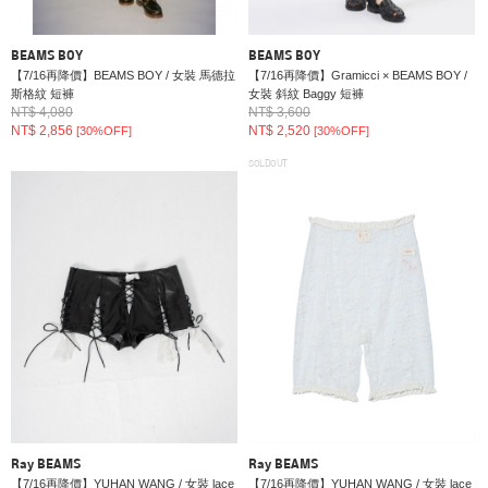
BEAMS BOY
BEAMS BOY
【7/16再降價】BEAMS BOY / 女裝 馬德拉
【7/16再降價】Gramicci × BEAMS BOY /
斯格紋 短褲
女裝 斜紋 Baggy 短褲
NT$ 4,080
NT$ 3,600
NT$ 2,856
NT$ 2,520
[30%OFF]
[30%OFF]
SOLDOUT
Ray BEAMS
Ray BEAMS
【7/16再降價】YUHAN WANG / 女裝 lace
【7/16再降價】YUHAN WANG / 女裝 lace