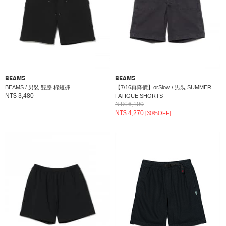
BEAMS
BEAMS
BEAMS / 男裝 雙膝 棉短褲
【7/16再降價】orSlow / 男裝 SUMMER
NT$ 3,480
FATIGUE SHORTS
NT$ 6,100
NT$ 4,270
[30%OFF]