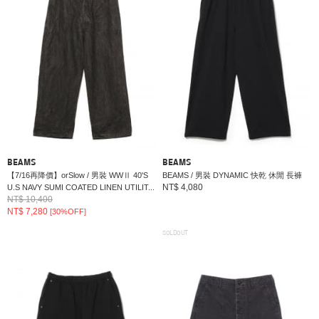
BEAMS
BEAMS
【7/16再降價】orSlow / 男裝 WWⅡ 40'S
BEAMS / 男裝 DYNAMIC 快乾 休閒 長褲
NT$ 4,080
U.S NAVY SUMI COATED LINEN UTILIT...
NT$ 10,400
NT$ 7,280
[30%OFF]
SOLDOUT