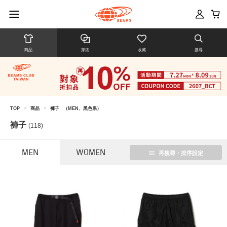
商品
穿搭
收藏
搜尋
TOP
>
商品
>
褲子
（MEN、黑色系）
褲子
(118)
MEN
WOMEN
再搜尋・排序設定