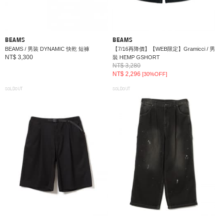
BEAMS
BEAMS
BEAMS / 男裝 DYNAMIC 快乾 短褲
【7/16再降價】【WEB限定】Gramicci / 男
NT$ 3,300
裝 HEMP GSHORT
NT$ 3,280
NT$ 2,296
[30%OFF]
SOLDOUT
SOLDOUT