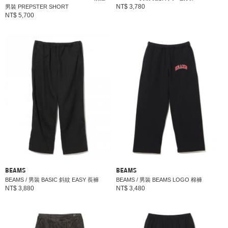
NT$ 3,780
男裝 PREPSTER SHORT
NT$ 5,700
BEAMS
BEAMS
BEAMS / 男裝 BASIC 斜紋 EASY 長褲
BEAMS / 男裝 BEAMS LOGO 棉褲
NT$ 3,880
NT$ 3,480