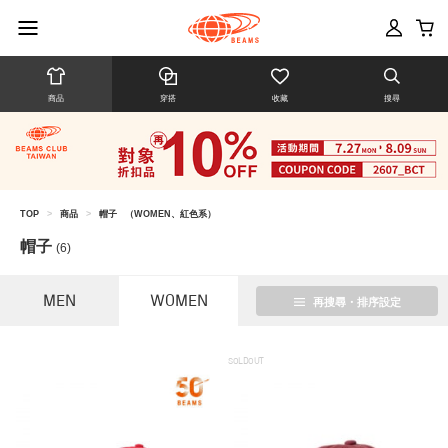
商品
穿搭
收藏
搜尋
TOP
>
商品
>
帽子
（WOMEN、紅色系）
帽子
(6)
MEN
WOMEN
再搜尋・排序設定
SOLDOUT