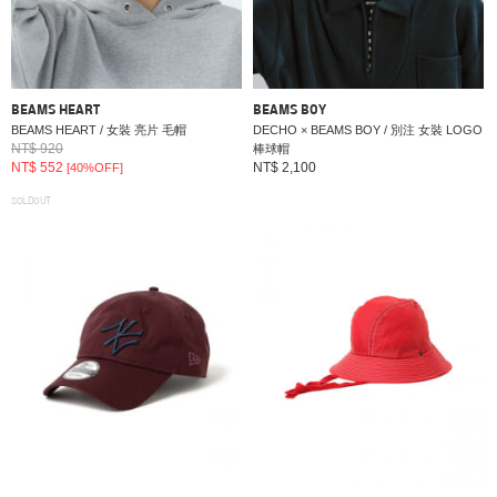
BEAMS HEART
BEAMS BOY
BEAMS HEART / 女裝 亮片 毛帽
DECHO × BEAMS BOY / 別注 女裝 LOGO
NT$ 920
棒球帽
NT$ 552
NT$ 2,100
[40%OFF]
SOLDOUT