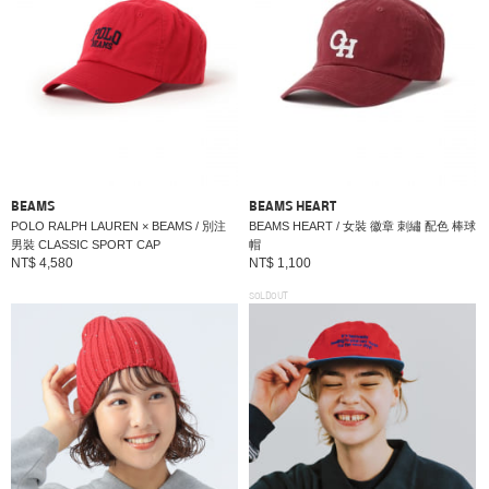
BEAMS
BEAMS HEART
POLO RALPH LAUREN × BEAMS / 別注
BEAMS HEART / 女裝 徽章 刺繡 配色 棒球
男裝 CLASSIC SPORT CAP
帽
NT$ 4,580
NT$ 1,100
SOLDOUT