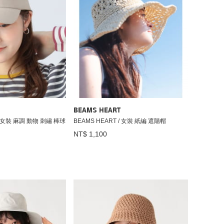
BEAMS HEART
 / 女裝 麻調 動物 刺繡 棒球
BEAMS HEART / 女裝 紙編 遮陽帽
NT$ 1,100