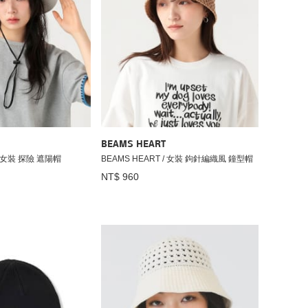
BEAMS HEART
 / 女裝 探險 遮陽帽
BEAMS HEART / 女裝 鉤針編織風 鐘型帽
NT$ 960