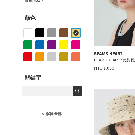
選擇價格
顏色
BEAMS HEART
BEAMS HEART / 女裝
NT$ 1,050
關鍵字
解除全部