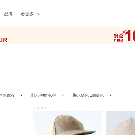
品牌
看更多
含無庫存
顯示件數 40件
顯示顏色 1個顏色
SOLDOUT