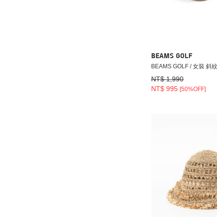
BEAMS GOLF
BEAMS GOLF / 女裝 斜
NT$ 1,990
NT$ 995
[50%OFF]