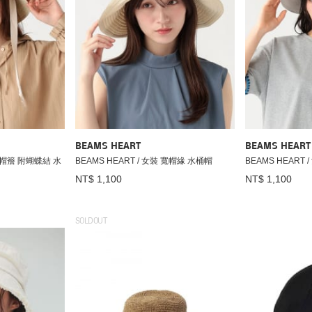
BEAMS HEART
BEAMS HEART
 寬帽簷 附蝴蝶結 水
BEAMS HEART / 女裝 寬帽緣 水桶帽
BEAMS HEART
NT$ 1,100
NT$ 1,100
SOLDOUT