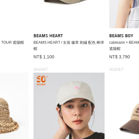
BEAMS HEART
BEAMS BOY
紋 TOUR 遮陽帽
BEAMS HEART / 女裝 徽章 刺繡 配色 棒球
cableami × BEA
帽
遮陽帽
NT$ 1,100
NT$ 3,790
SOLDOUT
SOLDOUT