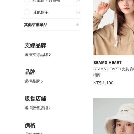
狩獵帽・貝雷帽
(7)
其他帽子
(7)
其他穿搭單品
支線品牌
選擇支線品牌
BEAMS HEART
BEAMS HEART / 女裝
品牌
桶帽
選擇品牌
NT$ 1,100
販售店鋪
選擇販售店鋪
價格