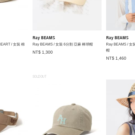
Ray BEAMS
Ray BEAMS
EART / 女裝 棉
Ray BEAMS / 女裝 6分割 亞麻 棒球帽
Ray BEAMS /
帽
NT$ 1,300
NT$ 1,460
SOLDOUT