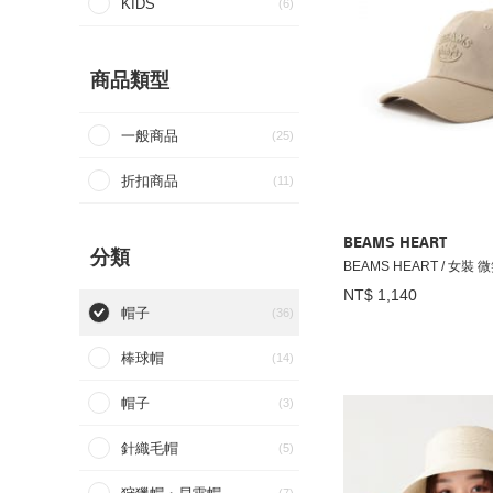
KIDS
(6)
商品類型
一般商品
(25)
折扣商品
(11)
BEAMS HEART
分類
BEAMS HEART / 女裝 
NT$ 1,140
帽子
(36)
棒球帽
(14)
帽子
(3)
針織毛帽
(5)