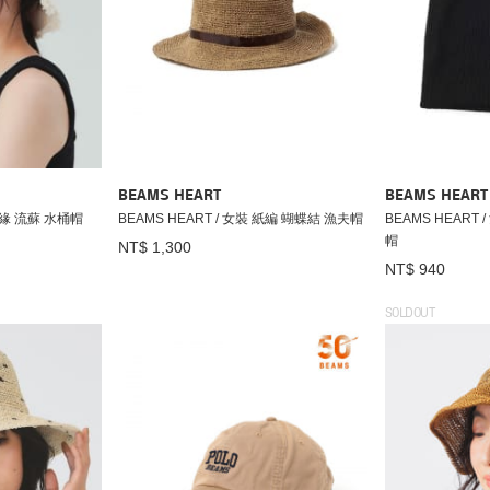
BEAMS HEART
BEAMS HEART
 帽緣 流蘇 水桶帽
BEAMS HEART / 女裝 紙編 蝴蝶結 漁夫帽
BEAMS HEART 
帽
NT$ 1,300
NT$ 940
SOLDOUT