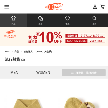
商品
穿搭
收藏
搜尋
TOP
>
商品
>
流行雜貨
（KIDS、黃色系）
流行雜貨
(3)
MEN
WOMEN
再搜尋・排序設定