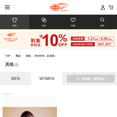
商品
穿搭
收藏
搜尋
TOP
>
商品
>
其他
（WOMEN、紅色系）
其他
(2)
MEN
WOMEN
再搜尋・排序設定
SOLDOUT