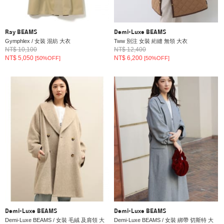
Ray BEAMS
Demi-Luxe BEAMS
Gymphlex / 女裝 混紡 大衣
Tww 別注 女裝 絎縫 無領 大衣
NT$ 10,100
NT$ 12,400
NT$ 5,050
NT$ 6,200
[50%OFF]
[50%OFF]
Demi-Luxe BEAMS
Demi-Luxe BEAMS
Demi-Luxe BEAMS / 女裝 毛絨 及肩領 大
Demi-Luxe BEAMS / 女裝 綁帶 切斯特 大