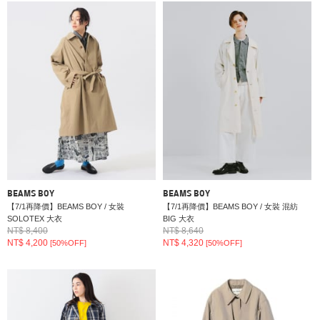
BEAMS BOY
BEAMS BOY
【7/1再降價】BEAMS BOY / 女裝
【7/1再降價】BEAMS BOY / 女裝 混紡
SOLOTEX 大衣
BIG 大衣
NT$ 8,400
NT$ 8,640
NT$ 4,200
NT$ 4,320
[50%OFF]
[50%OFF]