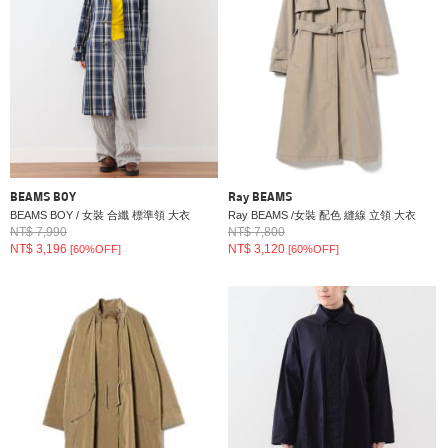
BEAMS BOY
Ray BEAMS
BEAMS BOY / 女裝 合纖 標準領 大衣
Ray BEAMS /女裝 配色 縫線 立領 大衣
NT$ 7,990
NT$ 7,800
NT$ 3,196
NT$ 3,120
[60%OFF]
[60%OFF]