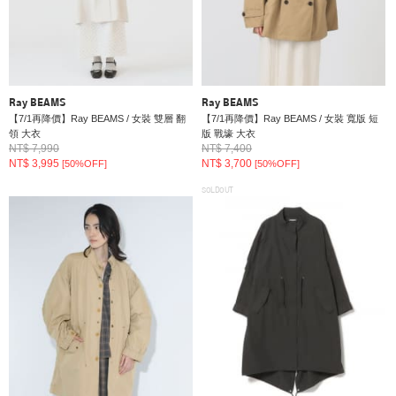
Ray BEAMS
Ray BEAMS
【7/1再降價】Ray BEAMS / 女裝 雙層 翻
【7/1再降價】Ray BEAMS / 女裝 寬版 短
領 大衣
版 戰壕 大衣
NT$ 7,990
NT$ 7,400
NT$ 3,995
NT$ 3,700
[50%OFF]
[50%OFF]
SOLDOUT