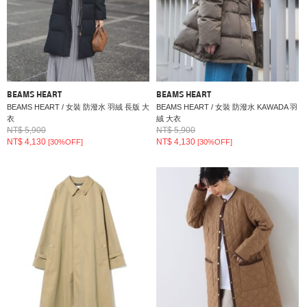
BEAMS HEART
BEAMS HEART
BEAMS HEART / 女裝 防潑水 羽絨 長版 大
BEAMS HEART / 女裝 防潑水 KAWADA 羽
衣
絨 大衣
NT$ 5,900
NT$ 5,900
NT$ 4,130
NT$ 4,130
[30%OFF]
[30%OFF]