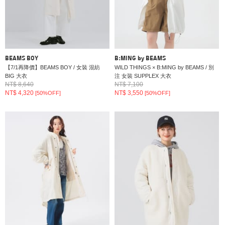
BEAMS BOY
B:MING by BEAMS
【7/1再降價】BEAMS BOY / 女裝 混紡
WILD THINGS × B:MING by BEAMS / 別
BIG 大衣
注 女裝 SUPPLEX 大衣
NT$ 8,640
NT$ 7,100
NT$ 4,320
NT$ 3,550
[50%OFF]
[50%OFF]