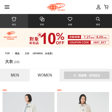
商品
穿搭
收藏
搜尋
TOP
>
商品
>
大衣
（WOMEN、白色系）
大衣
(10)
MEN
WOMEN
再搜尋・排序設定
NEW
NEW