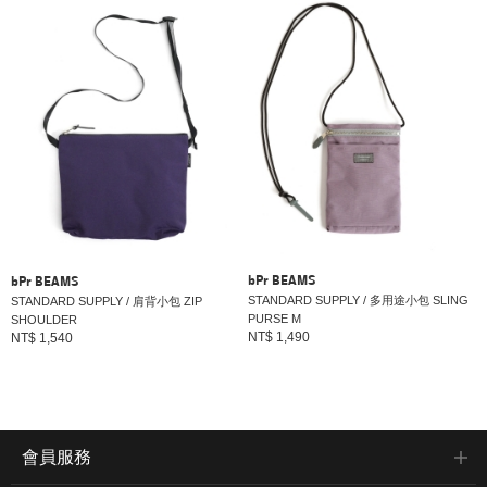
bPr BEAMS
bPr BEAMS
STANDARD SUPPLY / 多用途小包 SLING
STANDARD SUPPLY / 肩背小包 ZIP
PURSE M
SHOULDER
NT$ 1,490
NT$ 1,540
會員服務