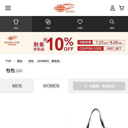
商品
穿搭
收藏
搜尋
TOP
>
商品
>
包包
（WOMEN、紫色系）
包包
(10)
MEN
WOMEN
再搜尋・排序設定