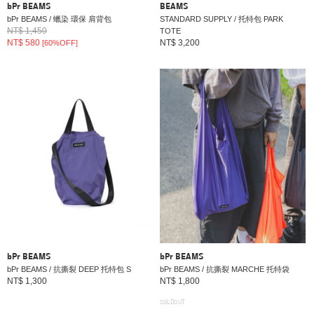
bPr BEAMS
BEAMS
bPr BEAMS / 蠟染 環保 肩背包
STANDARD SUPPLY / 托特包 PARK
NT$ 1,450
TOTE
NT$ 580
NT$ 3,200
[60%OFF]
bPr BEAMS
bPr BEAMS
bPr BEAMS / 抗撕裂 DEEP 托特包 S
bPr BEAMS / 抗撕裂 MARCHE 托特袋
NT$ 1,300
NT$ 1,800
SOLDOUT