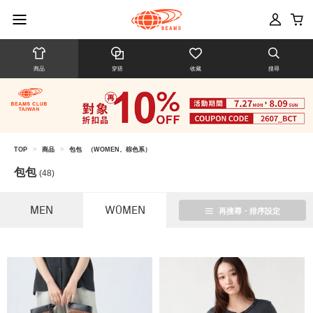
商品
穿搭
收藏
搜尋
TOP
>
商品
>
包包
（WOMEN、棕色系）
包包
(48)
MEN
WOMEN
再搜尋・排序設定