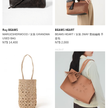
Ray BEAMS
BEAMS HEART
MARGESHERWOOD / 女裝 GRANDMA
BEAMS HEART / 女裝 2WAY 蕾絲編織 手
USED BAG
提包
NT$ 14,400
NT$ 2,000
SOLDOUT