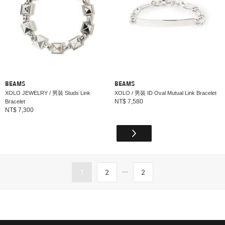
BEAMS
BEAMS
XOLO JEWELRY / 男裝 Studs Link
XOLO / 男裝 ID Oval Mutual Link Bracelet
NT$ 7,580
Bracelet
NT$ 7,300
...
1
2
2