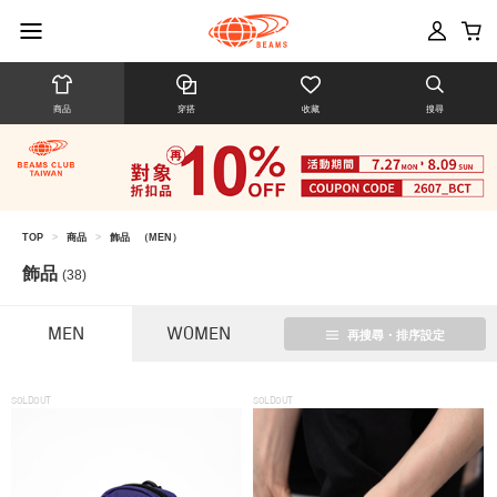
商品
穿搭
收藏
搜尋
TOP
>
商品
>
飾品
（MEN）
飾品
(38)
MEN
WOMEN
再搜尋・排序設定
SOLDOUT
SOLDOUT