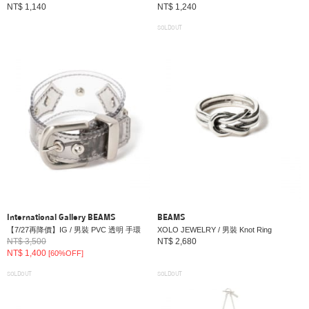
NT$ 1,140
NT$ 1,240
SOLDOUT
International Gallery BEAMS
BEAMS
【7/27再降價】IG / 男裝 PVC 透明 手環
XOLO JEWELRY / 男裝 Knot Ring
NT$ 3,500
NT$ 2,680
NT$ 1,400
[60%OFF]
SOLDOUT
SOLDOUT