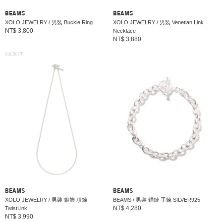
BEAMS
BEAMS
XOLO JEWELRY / 男裝 Buckle Ring
XOLO JEWELRY / 男裝 Venetian Link
NT$ 3,800
Necklace
NT$ 3,880
SOLDOUT
BEAMS
BEAMS
XOLO JEWELRY / 男裝 銀飾 項鍊
BEAMS / 男裝 錨鏈 手鍊 SILVER925
NT$ 4,280
TwistLink
NT$ 3,990