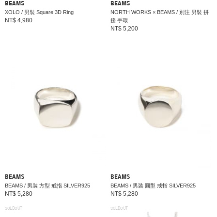
BEAMS
BEAMS
XOLO / 男裝 Square 3D Ring
NORTH WORKS × BEAMS / 別注 男裝 拼
NT$ 4,980
接 手環
NT$ 5,200
BEAMS
BEAMS
BEAMS / 男裝 方型 戒指 SILVER925
BEAMS / 男裝 圓型 戒指 SILVER925
NT$ 5,280
NT$ 5,280
SOLDOUT
SOLDOUT