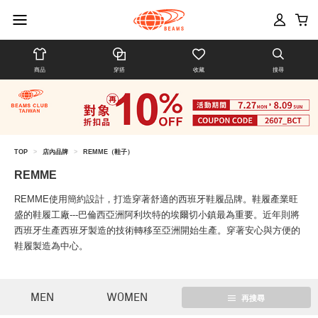
商品
穿搭
收藏
搜尋
TOP
>
店內品牌
>
REMME（鞋子）
REMME
REMME使用簡約設計，打造穿著舒適的西班牙鞋履品牌。鞋履產業旺
盛的鞋履工廠---巴倫西亞洲阿利坎特的埃爾切小鎮最為重要。近年則將
西班牙生產西班牙製造的技術轉移至亞洲開始生產。穿著安心與方便的
鞋履製造為中心。
MEN
WOMEN
再搜尋