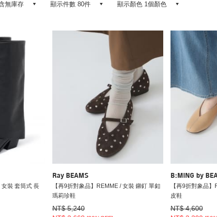
含無庫存
顯示件數 80件
顯示顏色 1個顏色
Ray BEAMS
B:MING by BE
 女裝 套筒式 長
【再9折對象品】REMME / 女裝 鉚釘 單釦
【再9折對象品】RE
瑪莉珍鞋
皮鞋
NT$ 5,240
NT$ 4,600