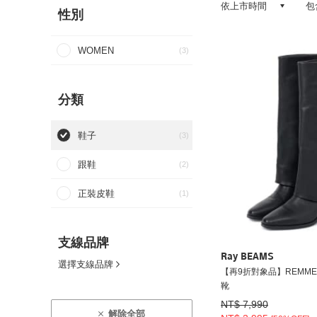
依上市時間
包
性別
WOMEN
(3)
分類
鞋子
(3)
跟鞋
(2)
正裝皮鞋
(1)
支線品牌
Ray BEAMS
選擇支線品牌
【再9折對象品】REMME
靴
NT$ 7,990
解除全部