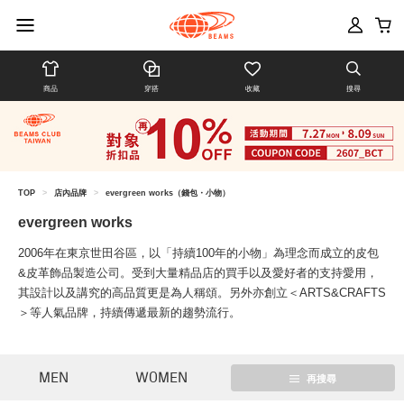
商品
穿搭
收藏
搜尋
TOP
>
店內品牌
>
evergreen works（錢包・小物）
evergreen works
2006年在東京世田谷區，以「持續100年的小物」為理念而成立的皮包
&皮革飾品製造公司。受到大量精品店的買手以及愛好者的支持愛用，
其設計以及講究的高品質更是為人稱頌。另外亦創立＜ARTS&CRAFTS
＞等人氣品牌，持續傳遞最新的趨勢流行。
MEN
WOMEN
再搜尋