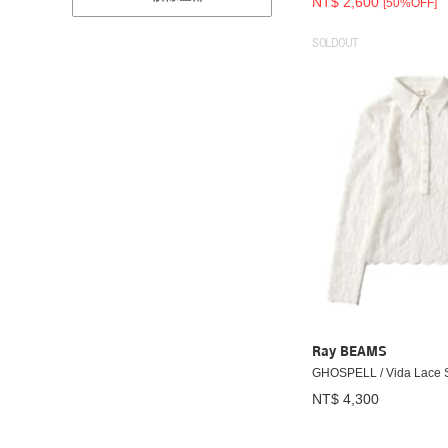
NT$ 2,600
[50%OFF]
SOLDOUT
Ray BEAMS
GHOSPELL / Vida Lace S
NT$ 4,300