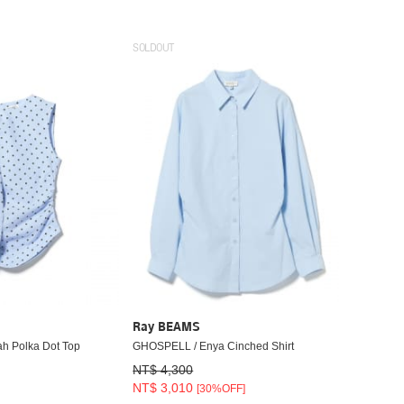
SOLDOUT
Ray BEAMS
h Polka Dot Top
GHOSPELL / Enya Cinched Shirt
NT$ 4,300
NT$ 3,010
[30%OFF]