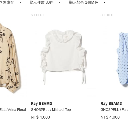
含無庫存
顯示件數 80件
顯示顏色 1個顏色
SOLDOUT
SOLDOUT
Ray BEAMS
Ray BEAMS
 Arina Floral
GHOSPELL / Mishael Top
GHOSPELL / Fara
NT$ 4,000
NT$ 4,000