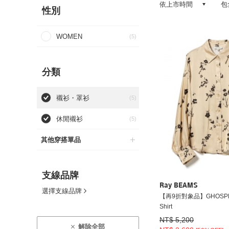
依上市時間
包
性別
WOMEN
(5)
分類
襯衫・罩衫
(5)
休閒襯衫
(5)
其他穿搭單品
支線品牌
Ray BEAMS
選擇支線品牌
【再9折對象品】GHOSPELL /
Shirt
NT$ 5,200
解除全部