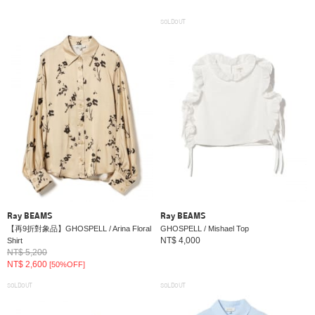
SOLDOUT
Ray BEAMS
Ray BEAMS
【再9折對象品】GHOSPELL / Arina Floral
GHOSPELL / Mishael Top
NT$ 4,000
Shirt
NT$ 5,200
NT$ 2,600
[50%OFF]
SOLDOUT
SOLDOUT