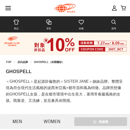
商品
穿搭
收藏
搜尋
TOP
>
店內品牌
>
GHOSPELL（休閒襯衫）
GHOSPELL
＜GHOSPELL＞是起源於倫敦的＜SISTER JANE＞姊妹品牌。整體呈
現為符合現代生活風格的波西米亞風×都市混和風為特徵。品牌所想像
的GHOSPELL女孩，是在都市環境中出生長大，著用常春藤風格的女
孩。既叛逆、又洗練，並且兼具休閒感。
MEN
WOMEN
再搜尋