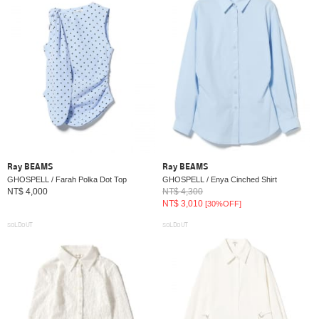
Ray BEAMS
Ray BEAMS
GHOSPELL / Farah Polka Dot Top
GHOSPELL / Enya Cinched Shirt
NT$ 4,000
NT$ 4,300
NT$ 3,010
[30%OFF]
SOLDOUT
SOLDOUT