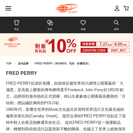
商品
穿搭
收藏
搜尋
TOP
>
店內品牌
>
FRED PERRY（WOMEN、毛衣・針織毛衣）
FRED PERRY
FRED PERRY起源於英國，由曾經征服世界四大網球公開賽贏得「大
滿貫」至高無上榮譽的傳奇網球選手Frederick John Perry於1952年創
立。品牌得到溫布頓的正式授權，得以生產象徵公開賽最高榮譽的「月
桂樹」標誌繡於胸前的POLO衫。
1960年代，影響全世界的Mods文化誕生於當時世界流行文化最先端的
倫敦加拿比街(Carnaby Street)。 版型合身的FRED PERRY也貼近了當
時年輕人在夜店熱舞通宵的生活。 從此FRED PERRY從一個運動品
牌，轉變到與前衛流行話題形影不離的關係，也確立了世界上絕無僅有